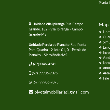
Piveta 
Mapa
Unidade Vila Ipiranga
Rua Campo
Grande, 182 - Vila Ipiranga - Campo
❖ Hom
Grande/MS
❖ Que
❖ Simu
Unidade Perola do Planalto
Rua Ponta
❖ Lanç
Pora Quadra 12 Lote 01, 0 - Perola do
❖ Inve
Planalto - Sidrolândia/MS
❖ Ven
❖ Loca
(67)3346-4241
❖ Anun
(67) 99906-7075
❖ Área 
❖ Fale
(67) 99906-7075
pivetaimobiliaria@gmail.com